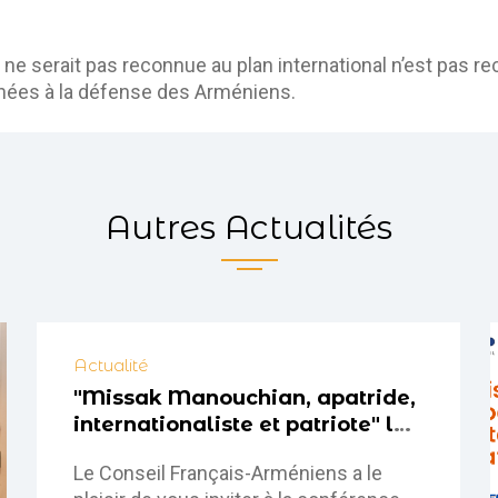
e serait pas reconnue au plan international n’est pas recev
nnées à la défense des Arméniens.
Autres Actualités
Actualité
"Missak Manouchian, apatride,
internationaliste et patriote" le
26 février 2024 à Nice à 18h00
Le Conseil Français-Arméniens a le
au Centre Universitaire