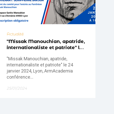
Actualité
"Missak Manouchian, apatride,
internationaliste et patriote" le
24 janvier 2024, Lyon,
"Missak Manouchian, apatride,
ArmAcademia conférence
internationaliste et patriote" le 24
janvier 2024, Lyon, ArmAcademia
conférence
25/01/2024