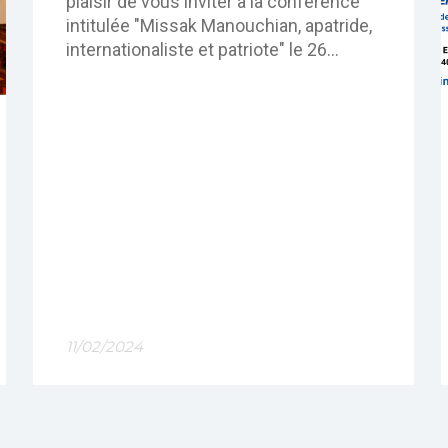
plaisir de vous inviter à la conférence
Méditerranéen
intitulée "Missak Manouchian, apatride,
internationaliste et patriote" le 26
février 2024 à Nice au Centre
Universitaire Méditerranéen.
11/02/2024