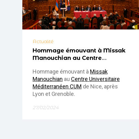
Actualité
Hommage émouvant à Missak
Manouchian au Centre
Universitaire Méditerranéen
Hommage émouvant à
Missak
(CUM) de Nice, 26 février 2024
Manouchian
au
Centre Universitaire
Méditerranéen CUM
de Nice, après
Lyon et Grenoble.
27/02/2024