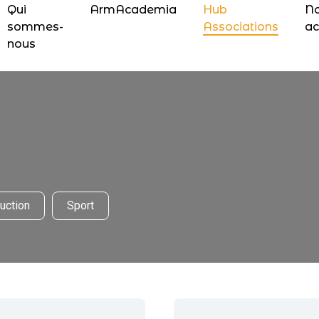
Qui
ArmAcademia
Hub
N
sommes-
Associations
ac
nous
uction
Sport