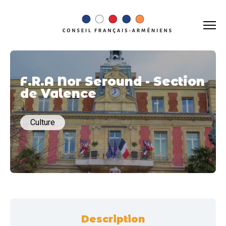
F.R.A Nor Seround - Section
de Valence
Culture
Description